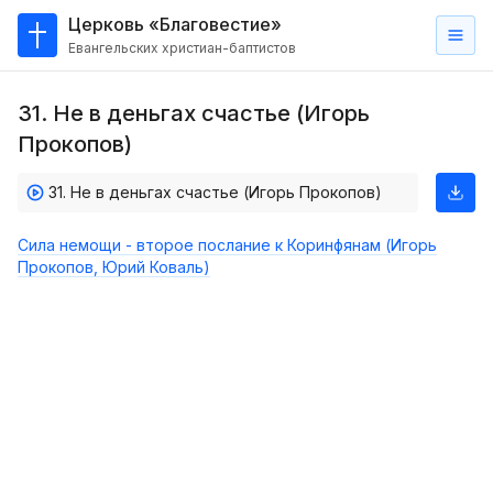
Церковь «Благовестие»
Евангельских христиан-баптистов
Главная
31. Не в деньгах счастье (Игорь
О
Прокопов)
нас
31. Не в деньгах счастье (Игорь Прокопов)
Кто такие баптисты?
Мы на карте
Сила немощи - второе послание к Коринфянам (Игорь
Прокопов, Юрий Коваль)
Проповеди
Пасторское наставление
Проповеди
Серии проповедей
Трансляции