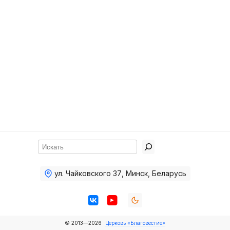
Хор
Прославление
Библия
Воскресная
школа
Фото Воскресной школы
Видео Воскресной школы
Фото
Поиск
Видео
ул. Чайковского 37
,
Минск, Беларусь
Архив
Пожертвования
© 2013—2026
Церковь «Благовестие»