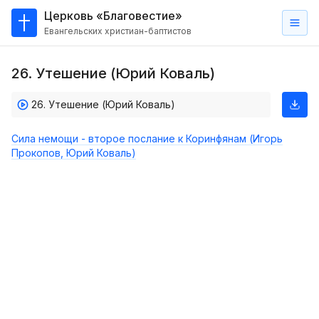
Церковь «Благовестие»
Евангельских христиан-баптистов
Главная
26. Утешение (Юрий Коваль)
О
нас
26. Утешение (Юрий Коваль)
Кто такие баптисты?
Сила немощи - второе послание к Коринфянам (Игорь
Мы на карте
Прокопов, Юрий Коваль)
Проповеди
Пасторское наставление
Проповеди
Серии проповедей
Трансляции