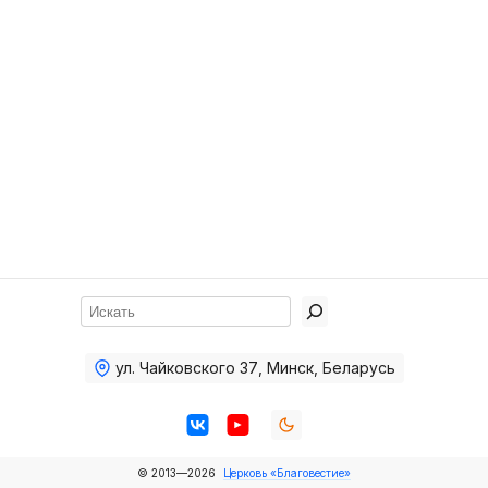
Хор
Прославление
Библия
Воскресная
школа
Фото Воскресной школы
Видео Воскресной школы
Фото
Поиск
Видео
ул. Чайковского 37
,
Минск, Беларусь
Архив
Пожертвования
© 2013—2026
Церковь «Благовестие»