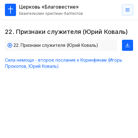
Церковь «Благовестие»
Евангельских христиан-баптистов
Главная
22. Признаки служителя (Юрий Коваль)
О
нас
22. Признаки служителя (Юрий Коваль)
Кто такие баптисты?
Сила немощи - второе послание к Коринфянам (Игорь
Мы на карте
Прокопов, Юрий Коваль)
Проповеди
Пасторское наставление
Проповеди
Серии проповедей
Трансляции