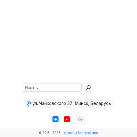
Хор
Прославление
Библия
Воскресная
школа
Фото Воскресной школы
Видео Воскресной школы
Фото
Поиск
Видео
ул. Чайковского 37
,
Минск, Беларусь
Архив
Пожертвования
© 2013—2026
Церковь «Благовестие»