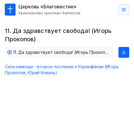
Церковь «Благовестие»
Евангельских христиан-баптистов
Главная
11. Да здравствует свобода! (Игорь
О
Прокопов)
нас
11. Да здравствует свобода! (Игорь Прокопов)
Кто такие баптисты?
Мы на карте
Сила немощи - второе послание к Коринфянам (Игорь
Прокопов, Юрий Коваль)
Проповеди
Пасторское наставление
Проповеди
Серии проповедей
Трансляции