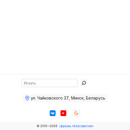
Хор
Прославление
Библия
Воскресная
школа
Фото Воскресной школы
Видео Воскресной школы
Фото
Поиск
Видео
ул. Чайковского 37
,
Минск, Беларусь
Архив
Пожертвования
© 2013—2026
Церковь «Благовестие»