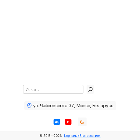
Хор
Прославление
Библия
Воскресная
школа
Фото Воскресной школы
Видео Воскресной школы
Фото
Поиск
Видео
ул. Чайковского 37
,
Минск, Беларусь
Архив
Пожертвования
© 2013—2026
Церковь «Благовестие»