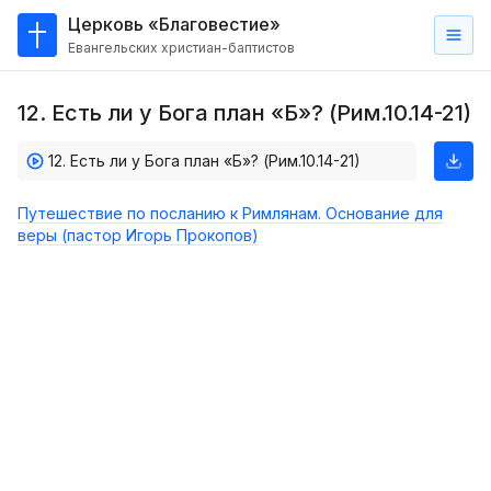
Церковь «Благовестие»
Евангельских христиан-баптистов
Главная
12. Есть ли у Бога план «Б»? (Рим.10.14-21)
О
нас
12. Есть ли у Бога план «Б»? (Рим.10.14-21)
Кто такие баптисты?
Путешествие по посланию к Римлянам. Основание для
Мы на карте
веры (пастор Игорь Прокопов)
Проповеди
Пасторское наставление
Проповеди
Серии проповедей
Трансляции