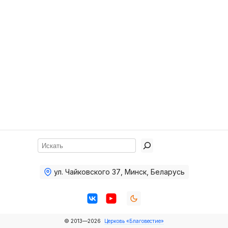
Хор
Прославление
Библия
Воскресная
школа
Фото Воскресной школы
Видео Воскресной школы
Фото
Поиск
Видео
ул. Чайковского 37
,
Минск, Беларусь
Архив
Пожертвования
© 2013—2026
Церковь «Благовестие»