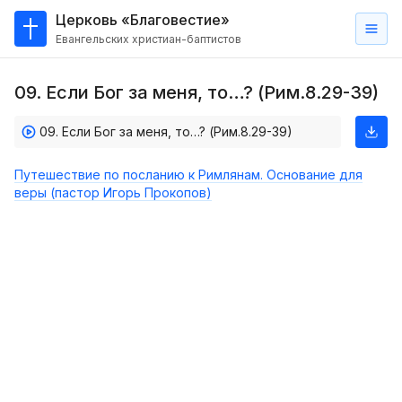
Церковь «Благовестие»
Евангельских христиан-баптистов
Главная
09. Если Бог за меня, то…? (Рим.8.29-39)
О
нас
09. Если Бог за меня, то…? (Рим.8.29-39)
Кто такие баптисты?
Путешествие по посланию к Римлянам. Основание для
Мы на карте
веры (пастор Игорь Прокопов)
Проповеди
Пасторское наставление
Проповеди
Серии проповедей
Трансляции