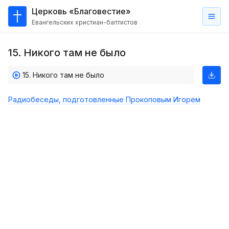
Церковь «Благовестие»
Евангельских христиан-баптистов
Главная
15. Никого там не было
О
нас
15. Никого там не было
Кто такие баптисты?
Радиобеседы, подготовленные Прокоповым Игорем
Мы на карте
Проповеди
Пасторское наставление
Проповеди
Серии проповедей
Трансляции