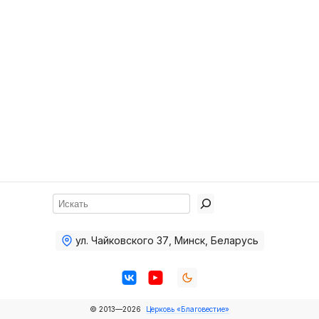
Хор
Прославление
Библия
Воскресная
школа
Фото Воскресной школы
Видео Воскресной школы
Фото
Поиск
Видео
ул. Чайковского 37
,
Минск, Беларусь
Архив
Пожертвования
© 2013—2026
Церковь «Благовестие»