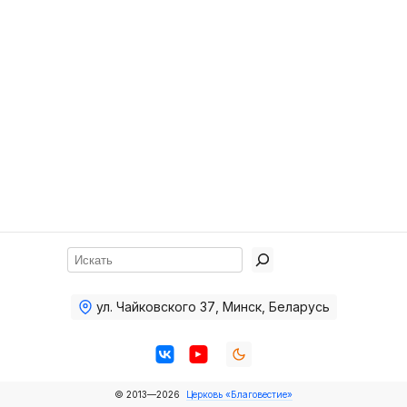
Хор
Прославление
Библия
Воскресная
школа
Фото Воскресной школы
Видео Воскресной школы
Фото
Поиск
Видео
ул. Чайковского 37
,
Минск, Беларусь
Архив
Пожертвования
© 2013—2026
Церковь «Благовестие»