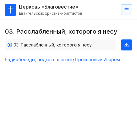
Церковь «Благовестие»
Евангельских христиан-баптистов
Главная
03. Расслабленный, которого я несу
О
нас
03. Расслабленный, которого я несу
Кто такие баптисты?
Радиобеседы, подготовленные Прокоповым Игорем
Мы на карте
Проповеди
Пасторское наставление
Проповеди
Серии проповедей
Трансляции