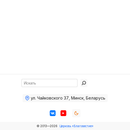
Хор
Прославление
Библия
Воскресная
школа
Фото Воскресной школы
Видео Воскресной школы
Фото
Поиск
Видео
ул. Чайковского 37
,
Минск, Беларусь
Архив
Пожертвования
© 2013—2026
Церковь «Благовестие»