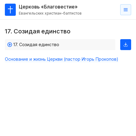
Церковь «Благовестие»
Евангельских христиан-баптистов
Главная
17. Созидая единство
О
нас
17. Созидая единство
Кто такие баптисты?
Основание и жизнь Церкви (пастор Игорь Прокопов)
Мы на карте
Проповеди
Пасторское наставление
Проповеди
Серии проповедей
Трансляции