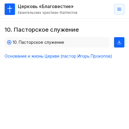
Церковь «Благовестие»
Евангельских христиан-баптистов
Главная
10. Пасторское служение
О
нас
10. Пасторское служение
Кто такие баптисты?
Основание и жизнь Церкви (пастор Игорь Прокопов)
Мы на карте
Проповеди
Пасторское наставление
Проповеди
Серии проповедей
Трансляции