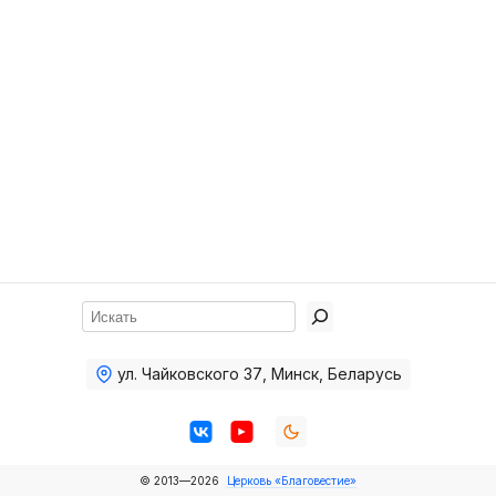
Хор
Прославление
Библия
Воскресная
школа
Фото Воскресной школы
Видео Воскресной школы
Фото
Поиск
Видео
ул. Чайковского 37
,
Минск, Беларусь
Архив
Пожертвования
© 2013—2026
Церковь «Благовестие»