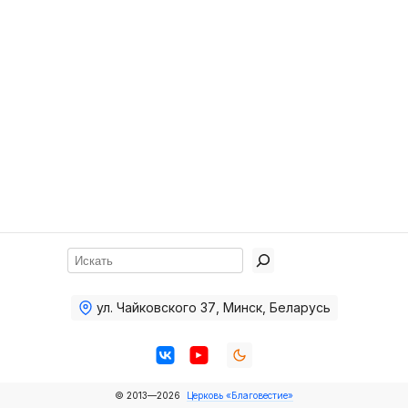
Хор
Прославление
Библия
Воскресная
школа
Фото Воскресной школы
Видео Воскресной школы
Фото
Поиск
Видео
ул. Чайковского 37
,
Минск, Беларусь
Архив
Пожертвования
© 2013—2026
Церковь «Благовестие»