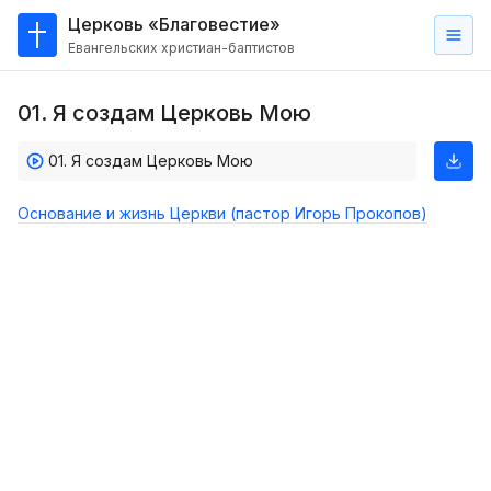
Церковь «Благовестие»
Евангельских христиан-баптистов
Главная
01. Я создам Церковь Мою
О
нас
01. Я создам Церковь Мою
Кто такие баптисты?
Основание и жизнь Церкви (пастор Игорь Прокопов)
Мы на карте
Проповеди
Пасторское наставление
Проповеди
Серии проповедей
Трансляции