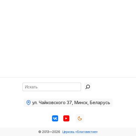
Хор
Прославление
Библия
Воскресная
школа
Фото Воскресной школы
Видео Воскресной школы
Фото
Поиск
Видео
ул. Чайковского 37
,
Минск, Беларусь
Архив
Пожертвования
© 2013—2026
Церковь «Благовестие»