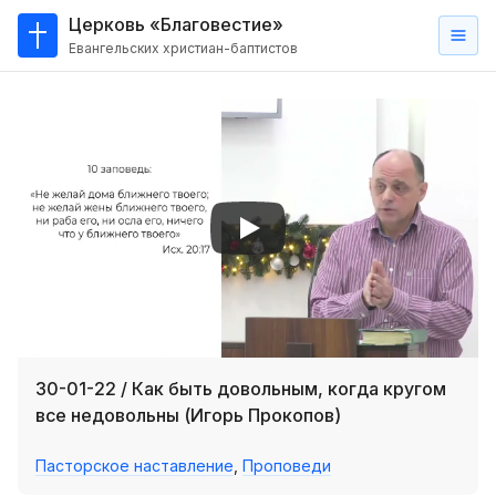
Церковь «Благовестие»
Евангельских христиан-баптистов
Главная
О
нас
Кто такие баптисты?
Мы на карте
Проповеди
Пасторское наставление
Проповеди
30-01-22 / Как быть довольным, когда кругом
Серии проповедей
все недовольны (Игорь Прокопов)
Трансляции
Пасторское наставление
,
Проповеди