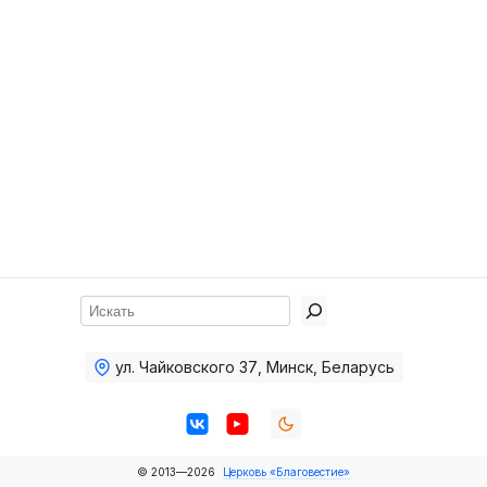
Хор
Прославление
Библия
Воскресная
школа
Фото Воскресной школы
Видео Воскресной школы
Фото
Поиск
Видео
ул. Чайковского 37
,
Минск, Беларусь
Архив
Пожертвования
© 2013—2026
Церковь «Благовестие»