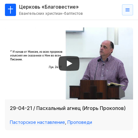
Церковь «Благовестие»
Евангельских христиан-баптистов
Главная
О
нас
Кто такие баптисты?
Мы на карте
Проповеди
Пасторское наставление
Проповеди
29-04-21 / Пасхальный агнец (Игорь Прокопов)
Серии проповедей
Пасторское наставление
,
Проповеди
Трансляции