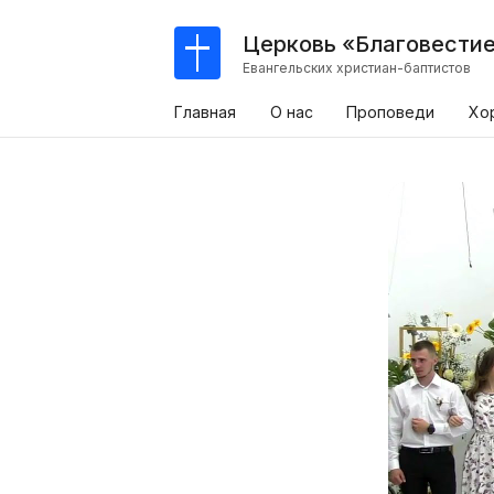
Церковь «Благовести
Евангельских христиан-баптистов
Главная
О нас
Проповеди
Хо