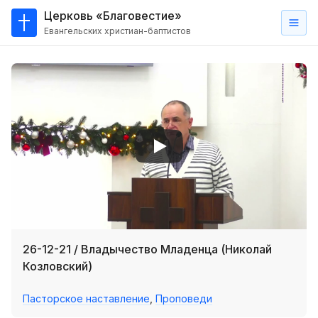
Церковь «Благовестие»
Евангельских христиан-баптистов
Главная
О
нас
Кто такие баптисты?
Мы на карте
Проповеди
Пасторское наставление
Проповеди
26-12-21 / Владычество Младенца (Николай
Серии проповедей
Козловский)
Трансляции
Пасторское наставление
,
Проповеди