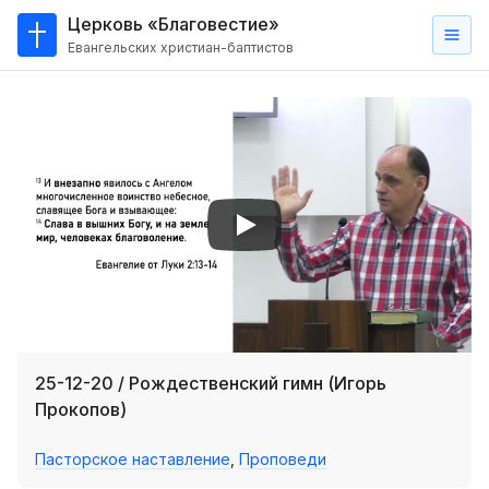
Церковь «Благовестие»
Евангельских христиан-баптистов
Главная
О
нас
Кто такие баптисты?
Мы на карте
Проповеди
Пасторское наставление
Проповеди
25-12-20 / Рождественский гимн (Игорь
Серии проповедей
Прокопов)
Трансляции
Пасторское наставление
,
Проповеди