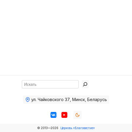
Хор
Прославление
Библия
Воскресная
школа
Фото Воскресной школы
Видео Воскресной школы
Фото
Поиск
Видео
ул. Чайковского 37
,
Минск, Беларусь
Архив
Пожертвования
© 2013—2026
Церковь «Благовестие»