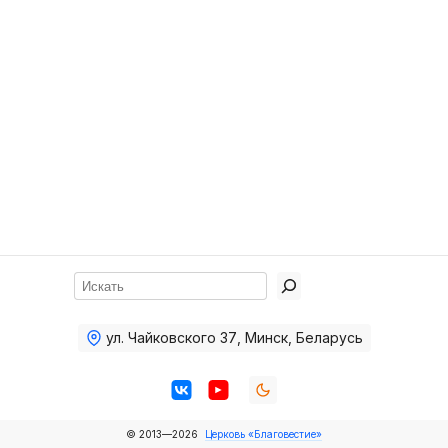
Хор
Прославление
Библия
Воскресная
школа
Фото Воскресной школы
Видео Воскресной школы
Фото
Поиск
Видео
ул. Чайковского 37
,
Минск, Беларусь
Архив
Пожертвования
© 2013—2026
Церковь «Благовестие»