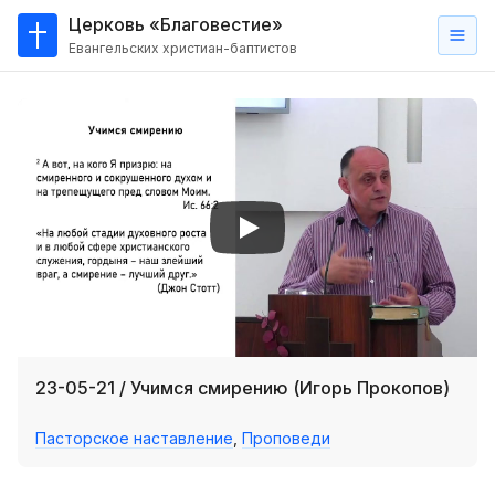
Церковь «Благовестие»
Евангельских христиан-баптистов
Главная
О
нас
Кто такие баптисты?
Мы на карте
Проповеди
Пасторское наставление
Проповеди
23-05-21 / Учимся смирению (Игорь Прокопов)
Серии проповедей
Пасторское наставление
,
Проповеди
Трансляции