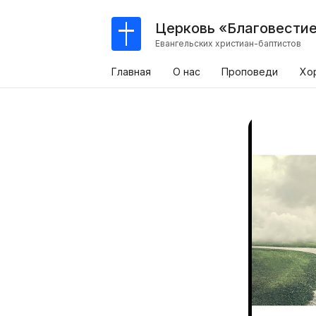
Церковь «Благовести
Евангельских христиан-баптистов
Главная
О нас
Проповеди
Хо