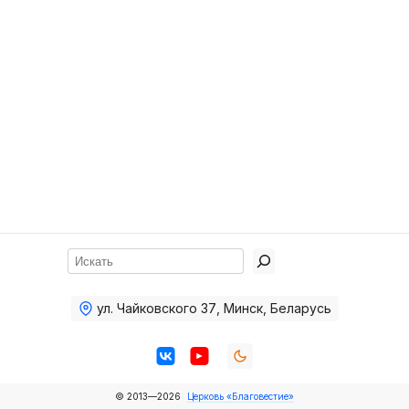
Хор
Прославление
Библия
Воскресная
школа
Фото Воскресной школы
Видео Воскресной школы
Фото
Поиск
Видео
ул. Чайковского 37
,
Минск, Беларусь
Архив
Пожертвования
© 2013—2026
Церковь «Благовестие»