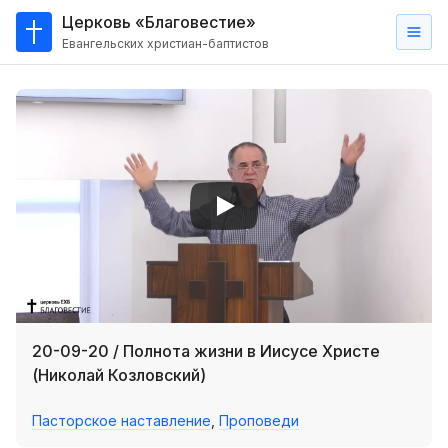
Церковь «Благовестие»
Евангельских христиан-баптистов
Главная
О
нас
Кто такие баптисты?
Мы на карте
Проповеди
Пасторское наставление
Проповеди
20-09-20 / Полнота жизни в Иисусе Христе
Серии проповедей
(Николай Козловский)
Трансляции
Пасторское наставление
,
Проповеди