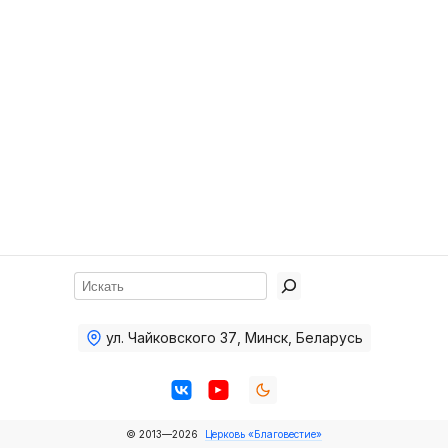
Хор
Прославление
Библия
Воскресная
школа
Фото Воскресной школы
Видео Воскресной школы
Фото
Поиск
Видео
ул. Чайковского 37
,
Минск, Беларусь
Архив
Пожертвования
© 2013—2026
Церковь «Благовестие»