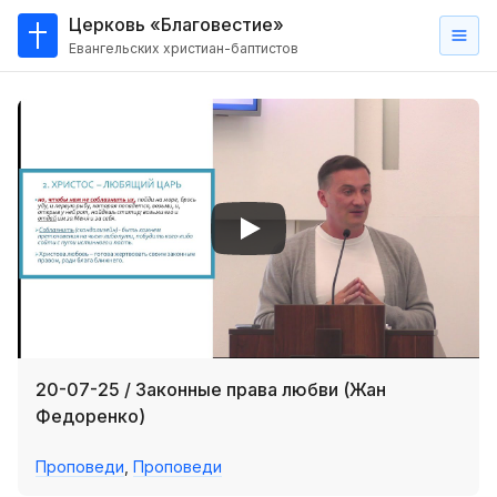
Церковь «Благовестие»
Евангельских христиан-баптистов
Главная
О
нас
Кто такие баптисты?
Мы на карте
Проповеди
Пасторское наставление
Проповеди
20-07-25 / Законные права любви (Жан
Серии проповедей
Федоренко)
Трансляции
Проповеди
,
Проповеди