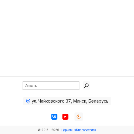
Хор
Прославление
Библия
Воскресная
школа
Фото Воскресной школы
Видео Воскресной школы
Фото
Поиск
Видео
ул. Чайковского 37
,
Минск, Беларусь
Архив
Пожертвования
© 2013—2026
Церковь «Благовестие»