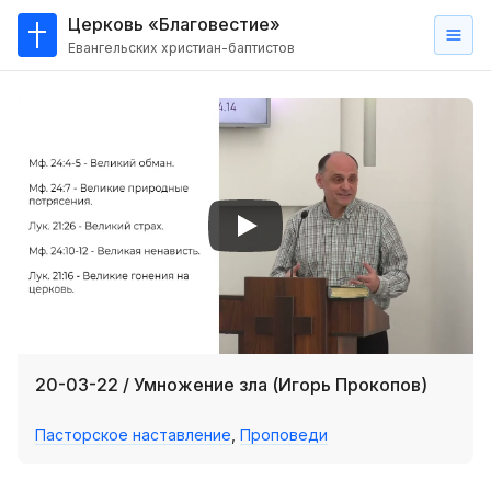
Церковь «Благовестие»
Евангельских христиан-баптистов
Главная
О
нас
Кто такие баптисты?
Мы на карте
Проповеди
Пасторское наставление
Проповеди
20-03-22 / Умножение зла (Игорь Прокопов)
Серии проповедей
Пасторское наставление
,
Проповеди
Трансляции