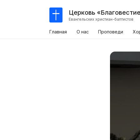
Церковь «Благовести
Евангельских христиан-баптистов
Главная
О нас
Проповеди
Хо