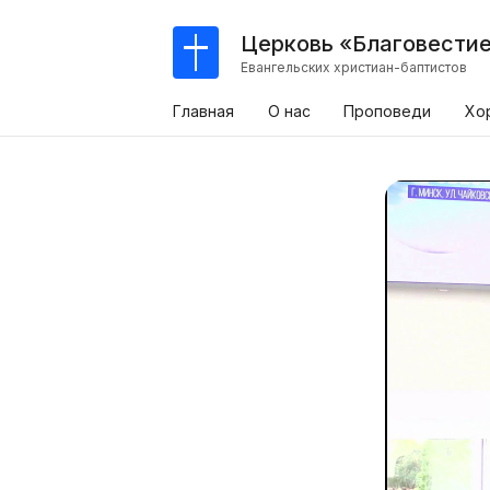
Церковь «Благовести
Евангельских христиан-баптистов
Главная
О нас
Проповеди
Хо