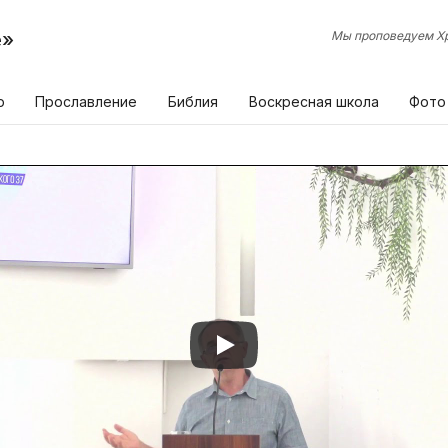
е»
Мы проповедуем Хр
р
Прославление
Библия
Воскресная школа
Фото