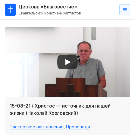
Церковь «Благовестие»
Евангельских христиан-баптистов
Главная
О
нас
Кто такие баптисты?
Мы на карте
Проповеди
Пасторское наставление
Проповеди
15-08-21 / Христос — источник для нашей
Серии проповедей
жизни (Николай Козловский)
Трансляции
Пасторское наставление
,
Проповеди