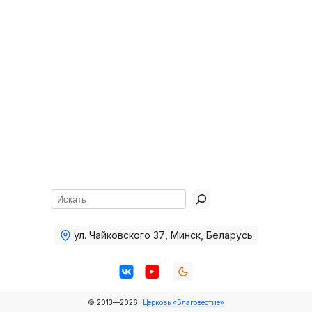
Хор
Прославление
Библия
Воскресная
школа
Фото Воскресной школы
Видео Воскресной школы
Фото
Поиск
Видео
ул. Чайковского 37
,
Минск, Беларусь
Архив
Пожертвования
© 2013—2026
Церковь «Благовестие»