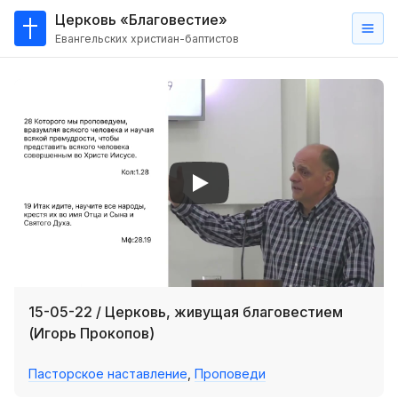
Церковь «Благовестие»
Евангельских христиан-баптистов
Главная
О
нас
Кто такие баптисты?
Мы на карте
Проповеди
Пасторское наставление
Проповеди
15-05-22 / Церковь, живущая благовестием
Серии проповедей
(Игорь Прокопов)
Трансляции
Пасторское наставление
,
Проповеди