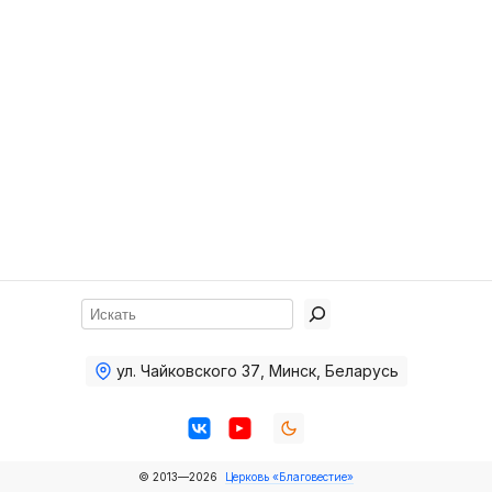
Хор
Прославление
Библия
Воскресная
школа
Фото Воскресной школы
Видео Воскресной школы
Фото
Поиск
Видео
ул. Чайковского 37
,
Минск, Беларусь
Архив
Пожертвования
© 2013—2026
Церковь «Благовестие»