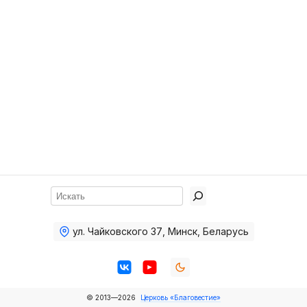
Хор
Прославление
Библия
Воскресная
школа
Фото Воскресной школы
Видео Воскресной школы
Фото
Поиск
Видео
ул. Чайковского 37
,
Минск, Беларусь
Архив
Пожертвования
© 2013—2026
Церковь «Благовестие»