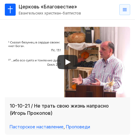
Церковь «Благовестие»
Евангельских христиан-баптистов
Главная
О
нас
Кто такие баптисты?
Мы на карте
Проповеди
Пасторское наставление
Проповеди
10-10-21 / Не трать свою жизнь напрасно
Серии проповедей
(Игорь Прокопов)
Трансляции
Пасторское наставление
,
Проповеди