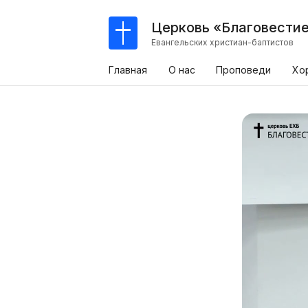
Церковь «Благовести
Евангельских христиан-баптистов
Главная
О нас
Проповеди
Хо