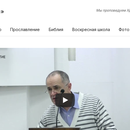
е»
Мы проповедуем Хр
р
Прославление
Библия
Воскресная школа
Фото