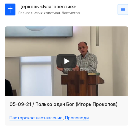
Церковь «Благовестие»
Евангельских христиан-баптистов
Главная
О
нас
Кто такие баптисты?
Мы на карте
Проповеди
Пасторское наставление
Проповеди
05-09-21 / Только один Бог (Игорь Прокопов)
Серии проповедей
Пасторское наставление
,
Проповеди
Трансляции