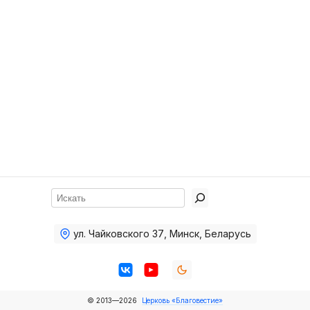
Хор
Прославление
Библия
Воскресная
школа
Фото Воскресной школы
Видео Воскресной школы
Фото
Поиск
Видео
ул. Чайковского 37
,
Минск, Беларусь
Архив
Пожертвования
© 2013—2026
Церковь «Благовестие»