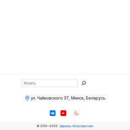
Хор
Прославление
Библия
Воскресная
школа
Фото Воскресной школы
Видео Воскресной школы
Фото
Поиск
Видео
ул. Чайковского 37
,
Минск, Беларусь
Архив
Пожертвования
© 2013—2026
Церковь «Благовестие»