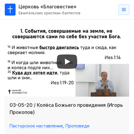
Церковь «Благовестие»
Евангельских христиан-баптистов
Главная
О
нас
Кто такие баптисты?
Мы на карте
Проповеди
Пасторское наставление
Проповеди
03-05-20 / Колёса Божьего провидения (Игорь
Серии проповедей
Прокопов)
Трансляции
Пасторское наставление
,
Проповеди