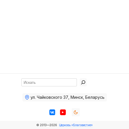
Хор
Прославление
Библия
Воскресная
школа
Фото Воскресной школы
Видео Воскресной школы
Фото
Поиск
Видео
ул. Чайковского 37
,
Минск, Беларусь
Архив
Пожертвования
© 2013—2026
Церковь «Благовестие»