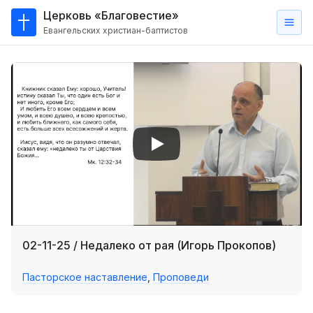
Церковь «Благовестие»
Евангельских христиан-баптистов
Главная
О
нас
Кто такие баптисты?
Мы на карте
Проповеди
Пасторское наставление
Проповеди
02-11-25 / Недалеко от рая (Игорь Прокопов)
Серии проповедей
Пасторское наставление
,
Проповеди
Трансляции