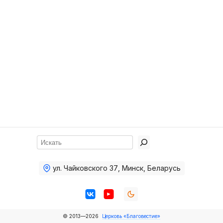
Хор
Прославление
Библия
Воскресная
школа
Фото Воскресной школы
Видео Воскресной школы
Фото
Поиск
Видео
ул. Чайковского 37
,
Минск, Беларусь
Архив
Пожертвования
© 2013—2026
Церковь «Благовестие»