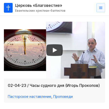
Церковь «Благовестие»
Евангельских христиан-баптистов
Главная
О
нас
Кто такие баптисты?
Мы на карте
Проповеди
Пасторское наставление
Проповеди
02-04-23 / Часы судного дня (Игорь Прокопов)
Серии проповедей
Пасторское наставление
,
Проповеди
Трансляции