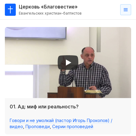
Церковь «Благовестие»
Евангельских христиан-баптистов
Главная
О
нас
Кто такие баптисты?
Мы на карте
Проповеди
Пасторское наставление
Проповеди
01. Ад: миф или реальность?
Серии проповедей
Говори и не умолкай (пастор Игорь Прокопов) /
Трансляции
видео
,
Проповеди
,
Серии проповедей