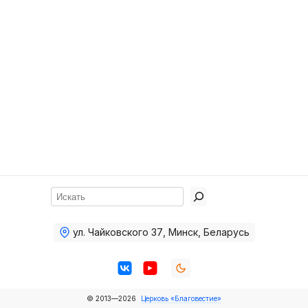
Хор
Прославление
Библия
Воскресная
школа
Фото Воскресной школы
Видео Воскресной школы
Фото
Поиск
Видео
ул. Чайковского 37
,
Минск, Беларусь
Архив
Пожертвования
© 2013—2026
Церковь «Благовестие»