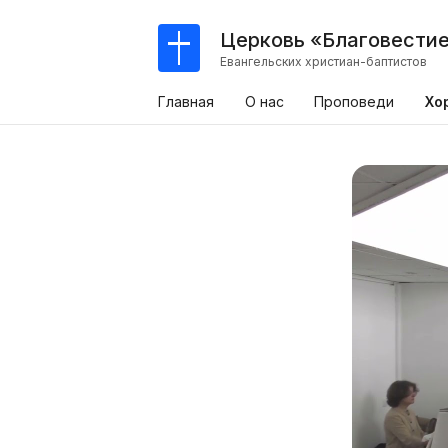
Церковь «Благовести
Евангельских христиан-баптистов
Главная
О нас
Проповеди
Хо