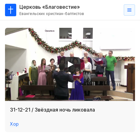
Церковь «Благовестие»
Евангельских христиан-баптистов
Главная
О
нас
Кто такие баптисты?
Мы на карте
Проповеди
Пасторское наставление
Проповеди
31-12-21 / Звёздная ночь ликовала
Серии проповедей
Хор
Трансляции