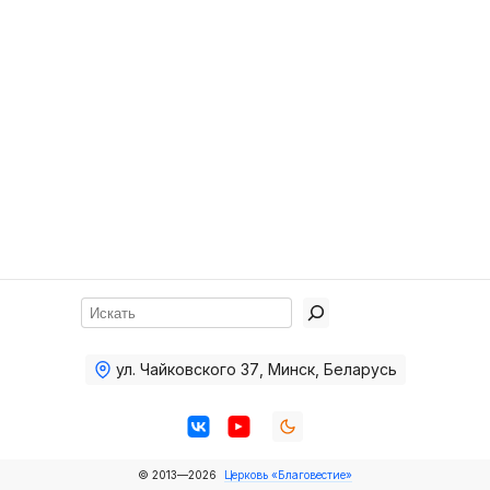
Хор
Прославление
Библия
Воскресная
школа
Фото Воскресной школы
Видео Воскресной школы
Фото
Поиск
Видео
ул. Чайковского 37
,
Минск, Беларусь
Архив
Пожертвования
© 2013—2026
Церковь «Благовестие»