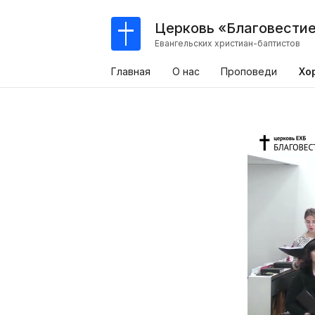
Церковь «Благовести
Евангельских христиан-баптистов
Главная
О нас
Проповеди
Хо