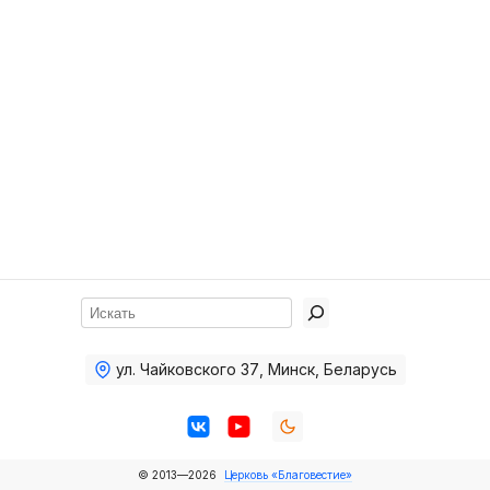
Хор
Прославление
Библия
Воскресная
школа
Фото Воскресной школы
Видео Воскресной школы
Фото
Поиск
Видео
ул. Чайковского 37
,
Минск, Беларусь
Архив
Пожертвования
© 2013—2026
Церковь «Благовестие»