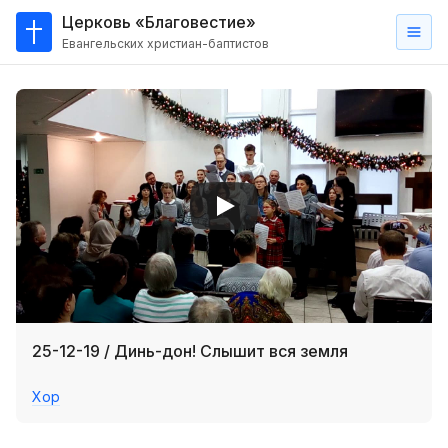
Церковь «Благовестие»
Евангельских христиан-баптистов
Главная
О
нас
Кто такие баптисты?
Мы на карте
Проповеди
Пасторское наставление
Проповеди
25-12-19 / Динь-дон! Слышит вся земля
Серии проповедей
Хор
Трансляции