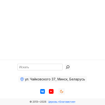
Хор
Прославление
Библия
Воскресная
школа
Фото Воскресной школы
Видео Воскресной школы
Фото
Поиск
Видео
ул. Чайковского 37
,
Минск, Беларусь
Архив
Пожертвования
© 2013—2026
Церковь «Благовестие»