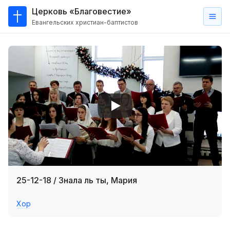
Церковь «Благовестие»
Евангельских христиан-баптистов
Главная
О
нас
Кто такие баптисты?
Мы на карте
Проповеди
Пасторское наставление
Проповеди
25-12-18 / Знала ль ты, Мария
Серии проповедей
Хор
Трансляции