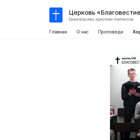
Церковь «Благовести
Евангельских христиан-баптистов
Главная
О нас
Проповеди
Хо