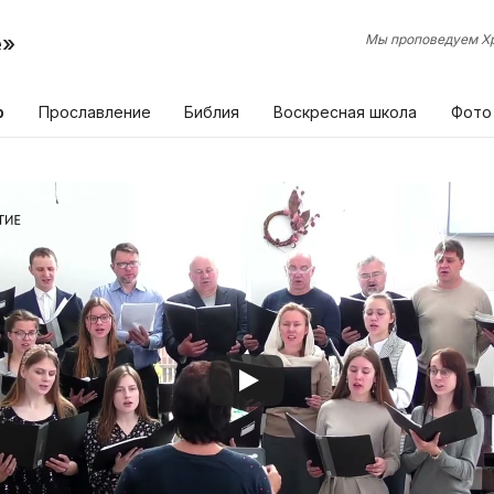
е»
Мы проповедуем Хр
р
Прославление
Библия
Воскресная школа
Фото