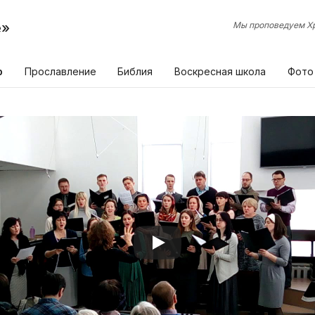
е»
Мы проповедуем Хр
р
Прославление
Библия
Воскресная школа
Фото