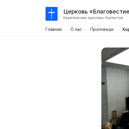
Церковь «Благовести
Евангельских христиан-баптистов
Главная
О нас
Проповеди
Хо