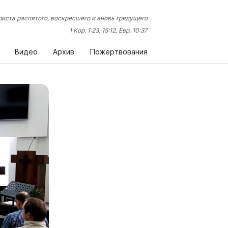
иста распятого, воскресшего и вновь грядущего
1 Кор. 1:23, 15:12, Евр. 10:37
Видео
Архив
Пожертвования