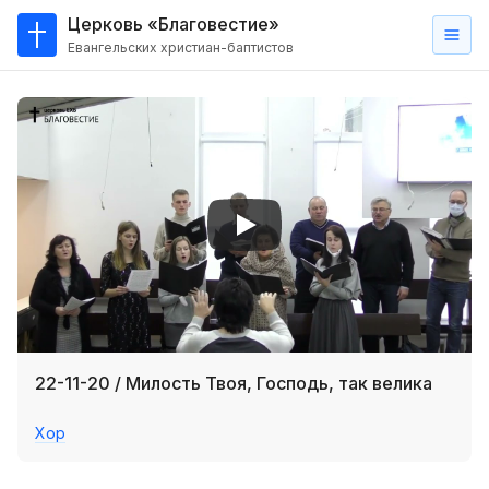
Церковь «Благовестие»
Евангельских христиан-баптистов
Главная
О
нас
Кто такие баптисты?
Мы на карте
Проповеди
Пасторское наставление
Проповеди
22-11-20 / Милость Твоя, Господь, так велика
Серии проповедей
Хор
Трансляции