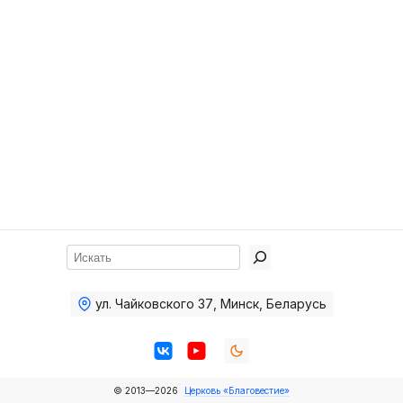
Хор
Прославление
Библия
Воскресная
школа
Фото Воскресной школы
Видео Воскресной школы
Фото
Поиск
Видео
ул. Чайковского 37
,
Минск, Беларусь
Архив
Пожертвования
© 2013—2026
Церковь «Благовестие»