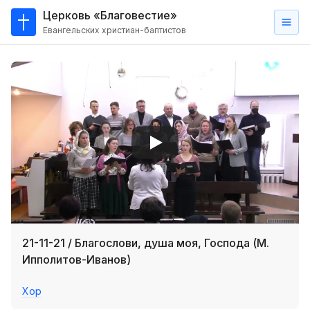
Церковь «Благовестие»
Евангельских христиан-баптистов
Главная
О
нас
Кто такие баптисты?
Мы на карте
Проповеди
Пасторское наставление
Проповеди
21-11-21 / Благослови, душа моя, Господа (М.
Серии проповедей
Ипполитов-Иванов)
Трансляции
Хор