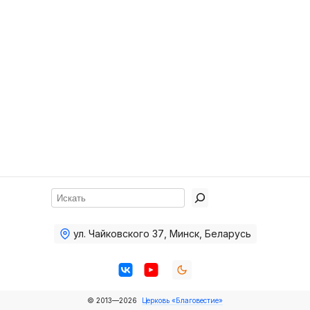
Хор
Прославление
Библия
Воскресная
школа
Фото Воскресной школы
Видео Воскресной школы
Фото
Поиск
Видео
ул. Чайковского 37
,
Минск, Беларусь
Архив
Пожертвования
© 2013—2026
Церковь «Благовестие»