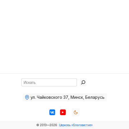
Хор
Прославление
Библия
Воскресная
школа
Фото Воскресной школы
Видео Воскресной школы
Фото
Поиск
Видео
ул. Чайковского 37
,
Минск, Беларусь
Архив
Пожертвования
© 2013—2026
Церковь «Благовестие»