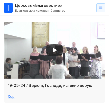
Церковь «Благовестие»
Евангельских христиан-баптистов
Главная
О
нас
Кто такие баптисты?
Мы на карте
Проповеди
Пасторское наставление
Проповеди
19-05-24 / Верю я, Господи, истинно верую
Серии проповедей
Хор
Трансляции