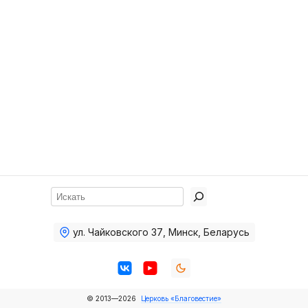
Хор
Прославление
Библия
Воскресная
школа
Фото Воскресной школы
Видео Воскресной школы
Фото
Поиск
Видео
ул. Чайковского 37
,
Минск, Беларусь
Архив
Пожертвования
© 2013—2026
Церковь «Благовестие»