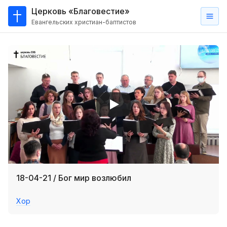
Церковь «Благовестие»
Евангельских христиан-баптистов
Главная
О
нас
Кто такие баптисты?
Мы на карте
Проповеди
Пасторское наставление
Проповеди
18-04-21 / Бог мир возлюбил
Серии проповедей
Хор
Трансляции