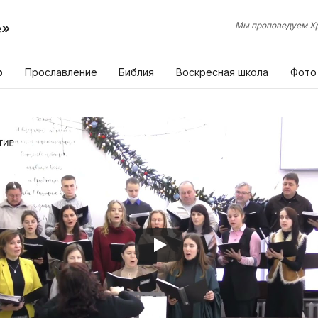
е»
Мы проповедуем Хр
р
Прославление
Библия
Воскресная школа
Фото