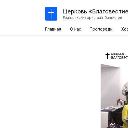
Церковь «Благовести
Евангельских христиан-баптистов
Главная
О нас
Проповеди
Хо