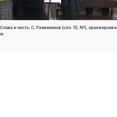
/ Слава и честь. С. Разманинов (соч. 15, N1), аранжировк
на