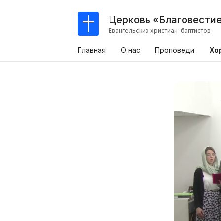
Церковь «Благовести
Евангельских христиан-баптистов
Главная
О нас
Проповеди
Хо