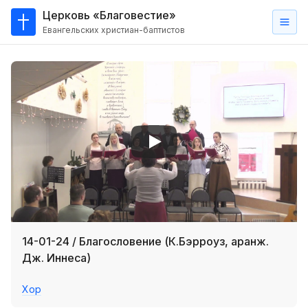
Церковь «Благовестие»
Евангельских христиан-баптистов
Главная
О
нас
Кто такие баптисты?
Мы на карте
Проповеди
Пасторское наставление
Проповеди
14-01-24 / Благословение (К.Бэрроуз, аранж.
Серии проповедей
Дж. Иннеса)
Трансляции
Хор