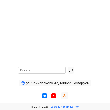
Хор
Прославление
Библия
Воскресная
школа
Фото Воскресной школы
Видео Воскресной школы
Фото
Поиск
Видео
ул. Чайковского 37
,
Минск, Беларусь
Архив
Пожертвования
© 2013—2026
Церковь «Благовестие»