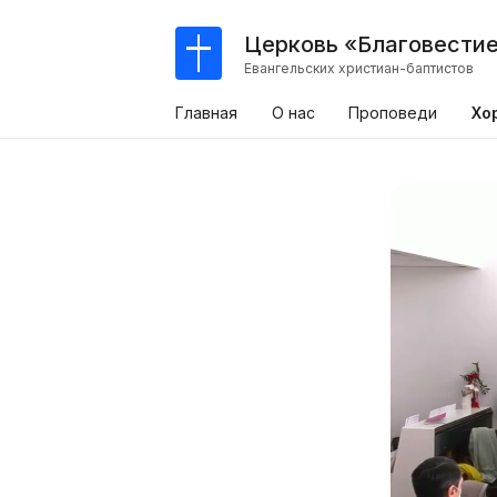
Церковь «Благовести
Евангельских христиан-баптистов
Главная
О нас
Проповеди
Хо