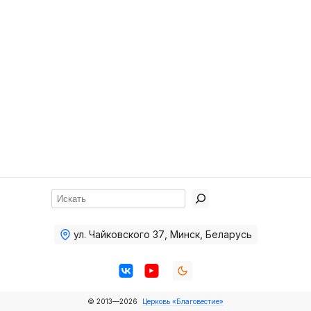
Хор
Прославление
Библия
Воскресная
школа
Фото Воскресной школы
Видео Воскресной школы
Фото
Поиск
Видео
ул. Чайковского 37
,
Минск, Беларусь
Архив
Пожертвования
© 2013—2026
Церковь «Благовестие»