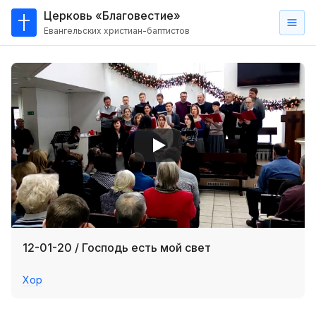
Церковь «Благовестие»
Евангельских христиан-баптистов
Главная
О
нас
Кто такие баптисты?
Мы на карте
Проповеди
Пасторское наставление
Проповеди
12-01-20 / Господь есть мой свет
Серии проповедей
Хор
Трансляции