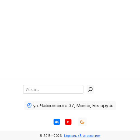
Хор
Прославление
Библия
Воскресная
школа
Фото Воскресной школы
Видео Воскресной школы
Фото
Поиск
Видео
ул. Чайковского 37
,
Минск, Беларусь
Архив
Пожертвования
© 2013—2026
Церковь «Благовестие»