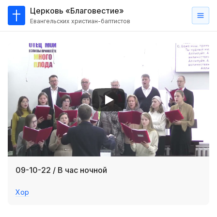
Церковь «Благовестие»
Евангельских христиан-баптистов
Главная
О
нас
Кто такие баптисты?
Мы на карте
Проповеди
Пасторское наставление
Проповеди
09-10-22 / В час ночной
Серии проповедей
Хор
Трансляции