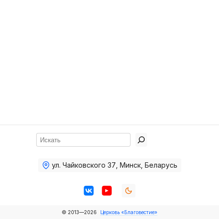
Хор
Прославление
Библия
Воскресная
школа
Фото Воскресной школы
Видео Воскресной школы
Фото
Поиск
Видео
ул. Чайковского 37
,
Минск, Беларусь
Архив
Пожертвования
© 2013—2026
Церковь «Благовестие»