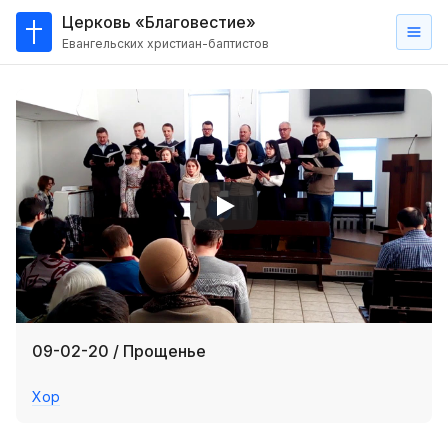
Церковь «Благовестие»
Евангельских христиан-баптистов
Главная
О
нас
Кто такие баптисты?
Мы на карте
Проповеди
Пасторское наставление
Проповеди
09-02-20 / Прощенье
Серии проповедей
Хор
Трансляции